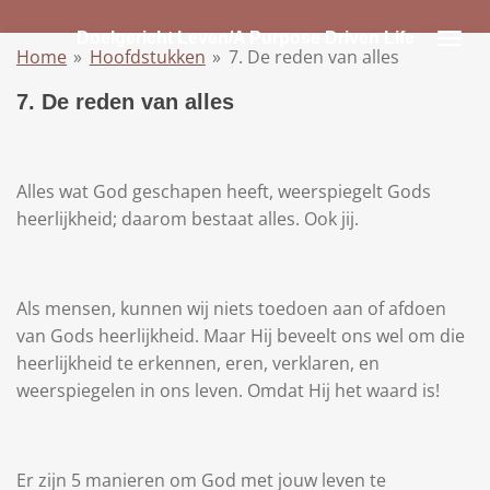
Ga
Doelgericht Leven/A Purpose Driven Life
direct
Home
»
Hoofdstukken
»
7. De reden van alles
naar
7. De reden van alles
de
hoofdinhoud
Alles wat God geschapen heeft, weerspiegelt Gods
heerlijkheid; daarom bestaat alles. Ook jij.
Als mensen, kunnen wij niets toedoen aan of afdoen
van Gods heerlijkheid. Maar Hij beveelt ons wel om die
heerlijkheid te erkennen, eren, verklaren, en
weerspiegelen in ons leven. Omdat Hij het waard is!
Er zijn 5 manieren om God met jouw leven te