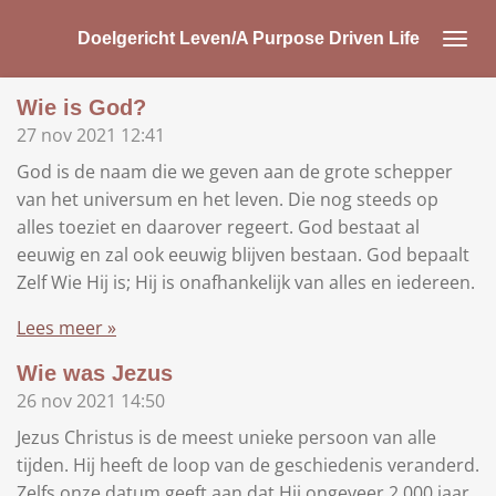
Ga
Doelgericht Leven/A Purpose Driven Life
direct
naar
Wie is God?
de
27 nov 2021
12:41
hoofdinhoud
God is de naam die we geven aan de grote schepper
van het universum en het leven. Die nog steeds op
alles toeziet en daarover regeert. God bestaat al
eeuwig en zal ook eeuwig blijven bestaan. God bepaalt
Zelf Wie Hij is; Hij is onafhankelijk van alles en iedereen.
Lees meer »
Wie was Jezus
26 nov 2021
14:50
Jezus Christus is de meest unieke persoon van alle
tijden. Hij heeft de loop van de geschiedenis veranderd.
Zelfs onze datum geeft aan dat Hij ongeveer 2.000 jaar