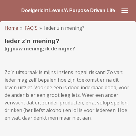
Ga
Doelgericht Leven/A Purpose Driven Life
direct
naar
Home
»
FAQ'S
»
Ieder z'n mening?
de
hoofdinhoud
Ieder z'n mening?
Jij jouw mening; ik de mijne?
Zo’n uitspraak is mijns inziens nogal riskant! Zo van:
ieder mag zelf bepalen hoe zijn toekomst er na dit
leven uitziet. Voor de één is dood inderdaad dood, voor
de ander is er een groot leeg iets. Weer een ander
verwacht dat er, zonder producten, enz., volop spellen,
drinken (het liefst alcohol) en lol is voor iedereen. Hoe
en wat, daar denkt men maar niet aan.