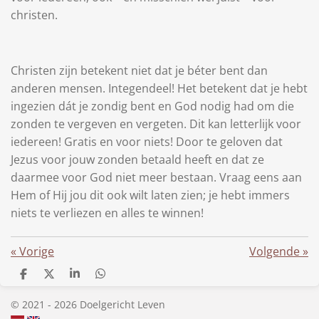
christen.
Christen zijn betekent niet dat je béter bent dan
anderen mensen. Integendeel! Het betekent dat je hebt
ingezien dát je zondig bent en God nodig had om die
zonden te vergeven en vergeten. Dit kan letterlijk voor
iedereen! Gratis en voor niets! Door te geloven dat
Jezus voor jouw zonden betaald heeft en dat ze
daarmee voor God niet meer bestaan. Vraag eens aan
Hem of Hij jou dit ook wilt laten zien; je hebt immers
niets te verliezen en alles te winnen!
«
Vorige
Volgende
»
D
D
S
D
e
e
h
e
l
e
a
l
© 2021 - 2026 Doelgericht Leven
e
l
r
e