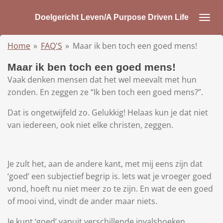
Ga
Doelgericht Leven/A Purpose Driven Life
direct
naar
Home
»
FAQ'S
»
Maar ik ben toch een goed mens!
de
hoofdinhoud
Maar ik ben toch een goed mens!
Vaak denken mensen dat het wel meevalt met hun
zonden. En zeggen ze “Ik ben toch een goed mens?”.
Dat is ongetwijfeld zo. Gelukkig! Helaas kun je dat niet
van iedereen, ook niet elke christen, zeggen.
Je zult het, aan de andere kant, met mij eens zijn dat
‘goed’ een subjectief begrip is. Iets wat je vroeger goed
vond, hoeft nu niet meer zo te zijn. En wat de een goed
of mooi vind, vindt de ander maar niets.
Je kunt ‘goed’ vanuit verschillende invalshoeken