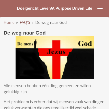
Ga
Doelgericht Leven/A Purpose Driven Life
direct
naar
Home
»
FAQ'S
»
De weg naar God
de
hoofdinhoud
De weg naar God
Alle mensen hebben één ding gemeen: ze willen
gelukkig zijn.
Het probleem is echter dat wij mensen vaak van dingen
geluk verwachten die ons tegelijkertijd veel schade